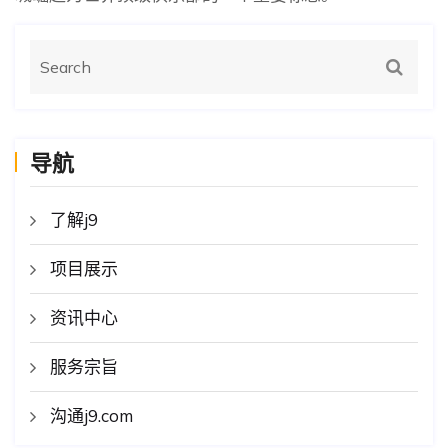
导航
了解j9
项目展示
资讯中心
服务宗旨
沟通j9.com