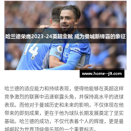
哈兰德的适应能力和持续表现，使得他能够在英超这样
竞争激烈的联赛中迅速崭露头角，并保持高水平的进球
表现。而他对于曼城历史和未来的影响，不仅体现在他
带来的即刻成果，更在于他为球队长期发展奠定了坚实
基础。哈兰德的成功，不仅代表着个人的辉煌，更是曼
城崛起为世界顶级俱乐部的一个重要标志。