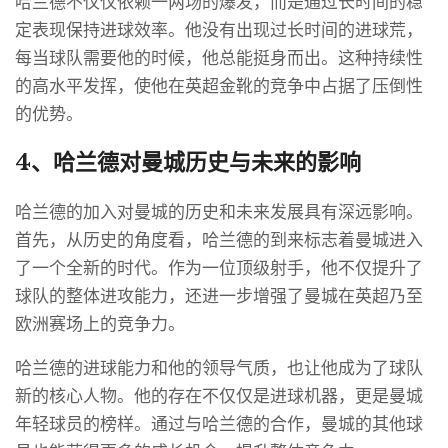
哈兰德不仅仅依赖一两场的爆发，而是通过长时间的稳
定表现保持进球效率。他没有出现过长时间的进球荒，
每当球队需要他的时候，他总能挺身而出。这种持续性
的高水平发挥，使他在英超金靴的竞争中占据了压倒性
的优势。
4、哈兰德对曼城历史与未来的影响
哈兰德的加入对曼城的历史和未来发展具有深远影响。
首先，从历史的角度看，哈兰德的到来标志着曼城进入
了一个全新的时代。作为一位顶级射手，他不仅提升了
球队的整体进攻能力，还进一步增强了曼城在英超乃至
欧洲赛场上的竞争力。
哈兰德的进球能力和他的领导气质，也让他成为了球队
新的核心人物。他的存在不仅仅是进球机器，更是曼城
年轻球员的榜样。通过与哈兰德的合作，曼城的其他球