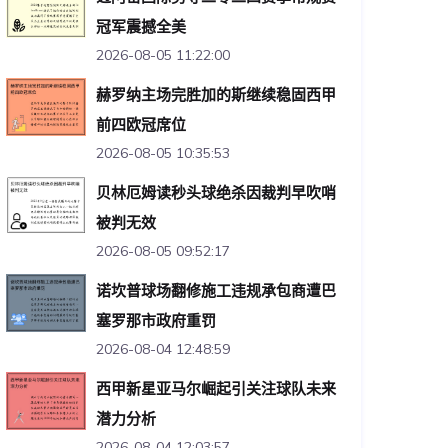
冠军震撼全美
2026-08-05 11:22:00
赫罗纳主场完胜加的斯继续稳固西甲
前四欧冠席位
2026-08-05 10:35:53
贝林厄姆读秒头球绝杀因裁判早吹哨
被判无效
2026-08-05 09:52:17
诺坎普球场翻修施工违规承包商遭巴
塞罗那市政府重罚
2026-08-04 12:48:59
西甲新星亚马尔崛起引关注球队未来
潜力分析
2026-08-04 12:03:57