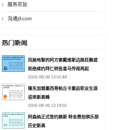
服务宗旨
沟通j9.com
热门新闻
风驰电掣的阿方索戴维斯边路狂飙或
拒绝续约拜仁转投皇马传闻再起
2026-08-06 13:01:48
隆东加盟墨西哥帕丘卡重启职业生涯
迎来新高峰
2026-08-06 12:19:02
阿森纳正式签约赖斯 转会费创俱乐部
历史新高