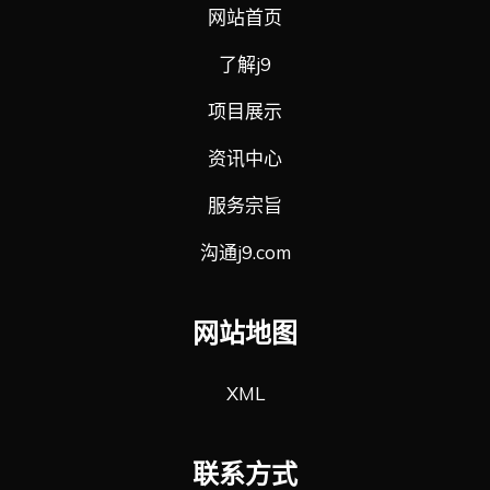
网站首页
了解j9
项目展示
资讯中心
服务宗旨
沟通j9.com
网站地图
XML
联系方式