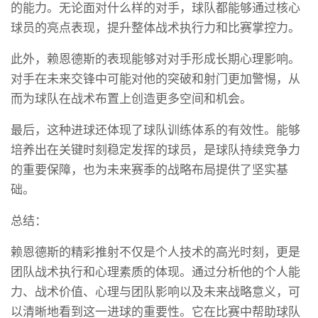
的能力。无论面对什么样的对手，球队都能够通过核心
球员的亮点表现，提升整体战术执行力和比赛掌控力。
此外，赖恩德斯的表现能够对对手形成长期心理影响。
对手在未来交锋中可能对他的突破和射门更加警惕，从
而为球队在战术布置上创造更多空间和机会。
最后，这种进球还体现了球队训练体系的有效性。能够
培养出在关键时刻稳定发挥的球员，是球队持续竞争力
的重要保障，也为未来赛季的战略布局提供了坚实基
础。
总结：
赖恩德斯的精彩推射不仅是个人技术的高光时刻，更是
团队战术执行和心理素质的体现。通过分析他的个人能
力、战术价值、心理与团队影响以及未来战略意义，可
以清晰地看到这一进球的重要性。它在比赛中帮助球队