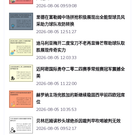
2026-08-06 09:59:08
里德在富勒姆中场拼抢积极展现出全能型球员风
采助力球队攻防转换
2026-08-05 12:51:27
迪马利亚梅开二度宝刀不老再显锋芒帮助球队取
胜展现传奇实力
2026-08-05 12:03:33
迈阿密国际勇夺二零二四赛季常规赛冠军震撼全
美
2026-08-05 11:22:00
赫罗纳主场完胜加的斯继续稳固西甲前四欧冠席
位
2026-08-05 10:35:53
贝林厄姆读秒头球绝杀因裁判早吹哨被判无效
2026-08-05 09:52:17