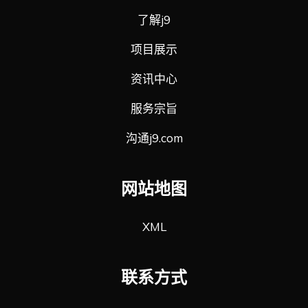
了解j9
项目展示
资讯中心
服务宗旨
沟通j9.com
网站地图
XML
联系方式