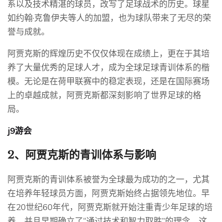
系以及技术精湛的球员，改写了足球战术的历史。球星
如约翰·克鲁伊夫等人的加盟，也为球队带来了无尽的荣
誉与成就。
阿贾克斯的辉煌历史不仅仅体现在成绩上，更在于其培
养了大量优秀的足球人才，成为全球足球青训体系的楷
模。无论是在荷甲联赛中的稳定表现，还是在国际赛场
上的卓越成就，阿贾克斯都深刻影响了世界足球的格
局。
j9游会
2、阿贾克斯的青训体系与影响
阿贾克斯的青训体系被誉为全球最为成功的之一，尤其
在培养年轻球员方面，阿贾克斯始终占据领先地位。早
在20世纪60年代，阿贾克斯就开始注重青少年足球的培
养，并且早期确立了“通过技术和智力取胜”的理念，这