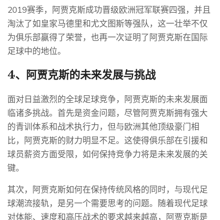
2019赛季，阿贾克斯成功晋级欧洲冠军联赛四强，并且
淘汰了如皇家马德里和尤文图斯等强队，这一壮举不仅
为俱乐部赢得了荣誉，也再一次证明了阿贾克斯在国际
足球中的地位。
4、阿贾克斯的未来发展与挑战
面对日益激烈的全球足球竞争，阿贾克斯的未来发展面
临诸多挑战。首先是资金问题，尽管阿贾克斯拥有强大
的青训体系和战术执行力，但与欧洲其他顶级豪门相
比，阿贾克斯的财力明显不足。这使得俱乐部在引援和
球员薪资方面受限，如何保持竞争力将是未来发展的关
键。
其次，阿贾克斯如何在保持传统风格的同时，与现代足
球潮流接轨，是另一个需要思考的问题。随着现代足球
对体能、速度和高压战术的要求越来越高，阿贾克斯是