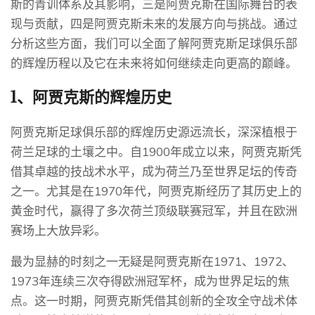
斯的青训体系及其影响，三是阿贾克斯在国际舞台的表
现与贡献，四是阿贾克斯未来的发展方向与挑战。通过
分析这些方面，我们可以全面了解阿贾克斯足球俱乐部
的辉煌历程以及它在未来将如何继续走向更高的巅峰。
1、阿贾克斯的辉煌历史
阿贾克斯足球俱乐部的辉煌历史源远流长，深深植根于
荷兰足球的土壤之中。自1900年成立以来，阿贾克斯凭
借其卓越的技战术水平，成为荷兰乃至世界足坛的传奇
之一。尤其是在1970年代，阿贾克斯经历了其历史上的
黄金时代，赢得了多次荷兰顶级联赛冠军，并且在欧洲
赛场上大放异彩。
最为显赫的时刻之一无疑是阿贾克斯在1971、1972、
1973年连续三次夺得欧洲冠军杯，成为世界足坛的焦
点。这一时期，阿贾克斯凭借其创新的全攻全守战术体