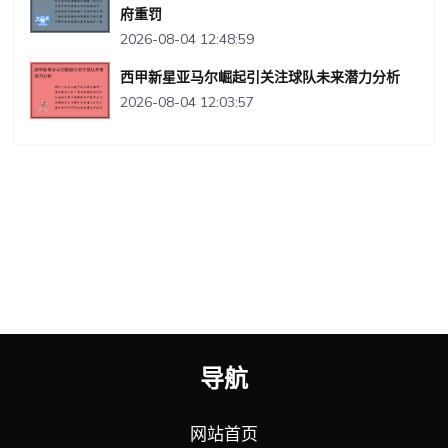
府重罚
2026-08-04 12:48:59
西甲新星亚马尔崛起引关注球队未来潜力分析
2026-08-04 12:03:57
导航
网站首页