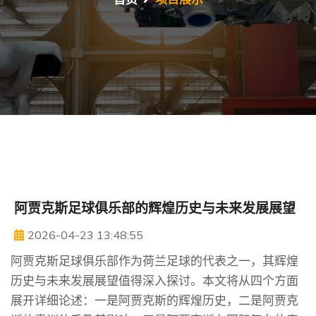
阿贾克斯足球俱乐部的辉煌历史与未来发展展望
2026-04-23 13:48:55
阿贾克斯足球俱乐部作为荷兰足球的代表之一，其辉煌
历史与未来发展展望值得深入探讨。本文将从四个方面
展开详细论述：一是阿贾克斯的辉煌历史，二是阿贾克