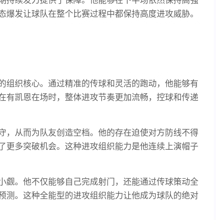
态爆发让球队在整个比赛过程中都保持高度进攻威胁。
的组织核心。通过精准的传球和灵活的跑动，他能够有
在有凯恩在场时，整体进攻节奏更加流畅，控球和传递
守，从而为队友创造空档。他的存在迫使对方防线不得
了更多突破机会。这种进攻组织能力是他连续上演帽子
小觑。他不仅能够自己完成射门，还能通过传球策动全
预测。这种全能型的进攻组织能力让他成为球队的绝对