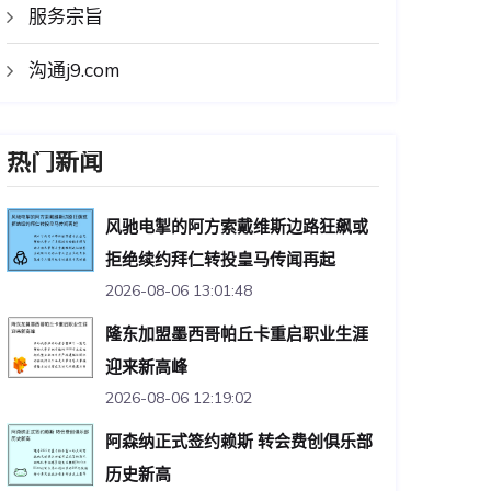
服务宗旨
沟通j9.com
热门新闻
风驰电掣的阿方索戴维斯边路狂飙或
拒绝续约拜仁转投皇马传闻再起
2026-08-06 13:01:48
隆东加盟墨西哥帕丘卡重启职业生涯
迎来新高峰
2026-08-06 12:19:02
阿森纳正式签约赖斯 转会费创俱乐部
历史新高