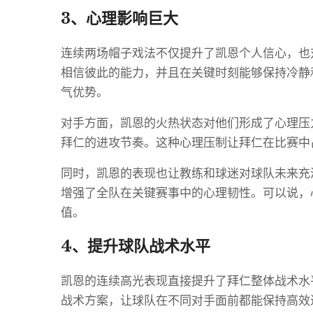
3、心理影响巨大
连续两场帽子戏法不仅提升了凯恩个人信心，也
相信彼此的能力，并且在关键时刻能够保持冷静
气优势。
对手方面，凯恩的火热状态对他们形成了心理压
拜仁的进攻节奏。这种心理压制让拜仁在比赛中
同时，凯恩的表现也让教练和球迷对球队未来充
增强了全队在关键赛事中的心理韧性。可以说，
值。
4、提升球队战术水平
凯恩的连续高光表现直接提升了拜仁整体战术水
战术方案，让球队在不同对手面前都能保持高效