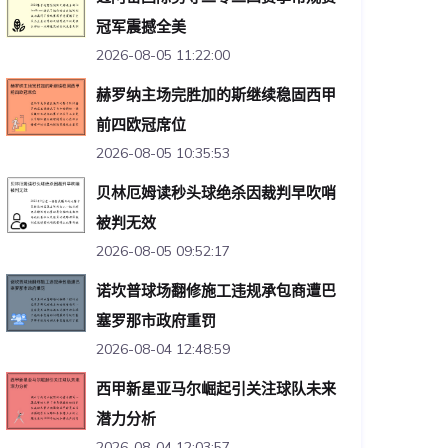
冠军震撼全美
2026-08-05 11:22:00
赫罗纳主场完胜加的斯继续稳固西甲
前四欧冠席位
2026-08-05 10:35:53
贝林厄姆读秒头球绝杀因裁判早吹哨
被判无效
2026-08-05 09:52:17
诺坎普球场翻修施工违规承包商遭巴
塞罗那市政府重罚
2026-08-04 12:48:59
西甲新星亚马尔崛起引关注球队未来
潜力分析
2026-08-04 12:03:57