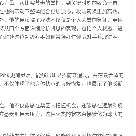
心力量。从比赛节奏的掌控，到关键时刻的致命一击，
在他的带动下整体配合更加流畅，攻防转换更加高效，
外，他的连续帽子戏法不仅仅是个人荣誉的象征，更体
将从四个方面详细分析凯恩的表现，包括个人状态、进
面解读这位超级射手如何带领拜仁迎战对手并取得胜
的跑位更加灵活，能够迅速寻找防守漏洞，并在最合适的
，不仅体现了他身体状态的良好恢复，也展示了他长期
性。他不仅能够在禁区内把握机会，还能够在远射和反
方感受到巨大压力，这种火热的状态直接转化为球队的
期持续发力提供了保障。他能够在下半场依然保持高强