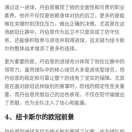
通过这一进球，丹伯恩展现了他的全面性和可贵的职业
素养。他并不仅仅是依赖身体对抗的后卫，更多的是能
够在关键时刻顶住压力，做出正确的决策。尤其是在这
场欧冠比赛中，丹伯恩作为后卫不只是完成了防守任
务，还能够积极参与进攻并取得进球，这无疑为纽卡斯
尔的整体战术增添了更多的选择。
更为重要的是，丹伯恩的进球充分体现了他在比赛中的
领导力。虽然球队中的核心球员大多是进攻型球员，但
丹伯恩的稳定和可靠让整个防线有了坚实的保障。尤其
是在面对欧冠这样级别的赛事时，防线的稳定性至关重
要。而丹伯恩凭借自己的出色表现，不仅在防守端做出
了贡献，也为全队注入了信心和能量。
4、纽卡斯尔的欧冠前景
丹伯恩的进球不仅为纽卡斯尔赢得了比赛，也为球队的