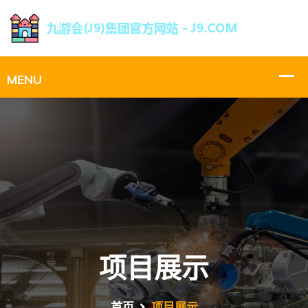
项目展示
首页
项目展示