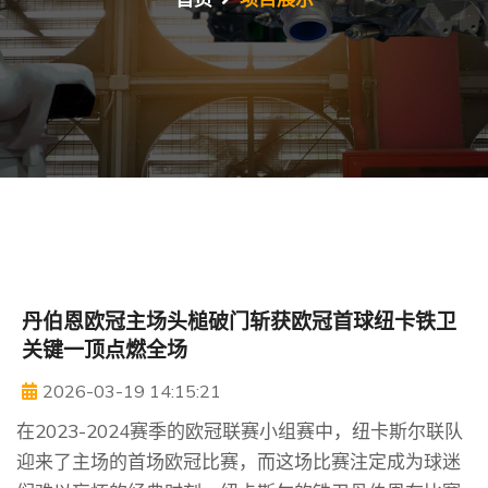
丹伯恩欧冠主场头槌破门斩获欧冠首球纽卡铁卫
关键一顶点燃全场
2026-03-19 14:15:21
在2023-2024赛季的欧冠联赛小组赛中，纽卡斯尔联队
迎来了主场的首场欧冠比赛，而这场比赛注定成为球迷