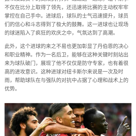
不仅在比分上取得了领先，还迅速将比赛的主动权牢牢
掌控在自己手中。进球后，球队的士气迅速提升，球员
们的信心和斗志得到了极大的鼓舞。这一进球也让现场
的球迷陷入了疯狂的欢庆之中，气氛达到了高潮。
此外，这个进球的来之不易也更加彰显了丹伯恩的决心
和职业精神。作为一名后卫，能够在这种关键时刻站出
来为球队破门，展现了他不仅仅是防守专家，也有着很
高的进攻意识。这种进球对纽卡斯尔来说是一次及时
雨，帮助球队在与强队的对抗中占据了心理和战术上的
优势。