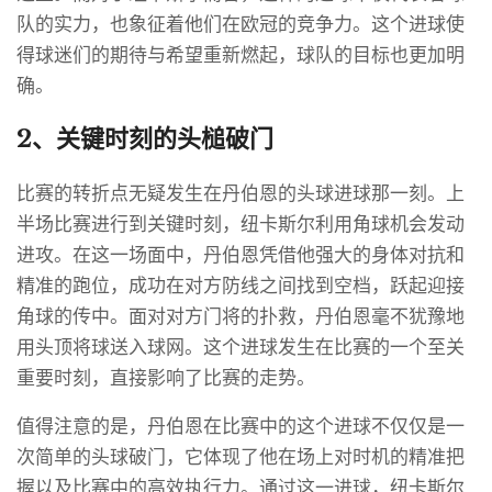
队的实力，也象征着他们在欧冠的竞争力。这个进球使
得球迷们的期待与希望重新燃起，球队的目标也更加明
确。
2、关键时刻的头槌破门
比赛的转折点无疑发生在丹伯恩的头球进球那一刻。上
半场比赛进行到关键时刻，纽卡斯尔利用角球机会发动
进攻。在这一场面中，丹伯恩凭借他强大的身体对抗和
精准的跑位，成功在对方防线之间找到空档，跃起迎接
角球的传中。面对对方门将的扑救，丹伯恩毫不犹豫地
用头顶将球送入球网。这个进球发生在比赛的一个至关
重要时刻，直接影响了比赛的走势。
值得注意的是，丹伯恩在比赛中的这个进球不仅仅是一
次简单的头球破门，它体现了他在场上对时机的精准把
握以及比赛中的高效执行力。通过这一进球，纽卡斯尔