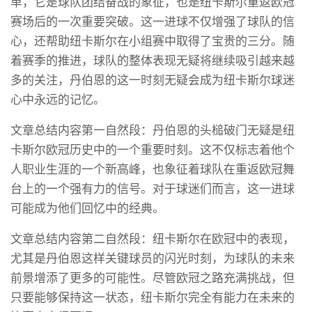
单，它是球队团结奋战的象征，也是纽卡斯尔重返欧冠
赛场后的一次重要突破。这一进球不仅增强了球队的信
心，还帮助纽卡斯尔在小组赛中取得了宝贵的三分。随
着赛季的推进，球队的整体表现无疑将继续吸引越来越
多的关注，丹伯恩的这一时刻无疑会成为纽卡斯尔球迷
心中永远的记忆。
文章总结内容第一自然段：丹伯恩的头槌破门无疑是纽
卡斯尔欧冠历史中的一个重要时刻。这不仅标志着他个
人职业生涯的一个新高峰，也象征着球队在重返欧冠舞
台上的一个强有力的信号。对于球迷们而言，这一进球
可能成为他们回忆中的经典。
文章总结内容第二自然段：纽卡斯尔在欧冠中的表现，
尤其是丹伯恩这样关键球员的闪光时刻，为球队的未来
前景增添了更多的可能性。尽管欧冠之路充满挑战，但
只要能够保持这一状态，纽卡斯尔完全有能力在未来的