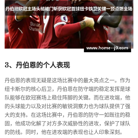
3、丹伯恩的个人表现
丹伯恩的表现无疑是这场比赛中的最大亮点之一。作为
纽卡斯尔的核心后卫，丹伯恩在防守端的稳定发挥是球
队能够在欧冠赛场上稳住阵脚的关键。而在进攻端，他
的头球能力以及对比赛的敏锐洞察力也为球队提供了强
大的支持。在这场比赛中，丹伯恩的防守一如既往的稳
固，他成功化解了对方多次威胁性的进攻，保护了球队
的防线。同时，他在进攻端的表现也让人印象深刻。