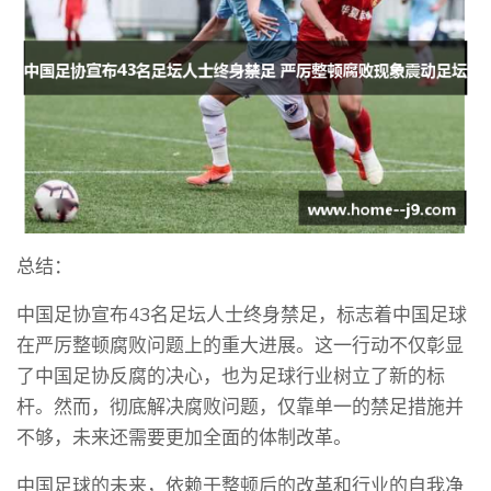
总结：
中国足协宣布43名足坛人士终身禁足，标志着中国足球
在严厉整顿腐败问题上的重大进展。这一行动不仅彰显
了中国足协反腐的决心，也为足球行业树立了新的标
杆。然而，彻底解决腐败问题，仅靠单一的禁足措施并
不够，未来还需要更加全面的体制改革。
中国足球的未来，依赖于整顿后的改革和行业的自我净