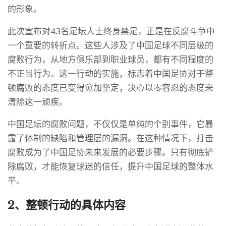
的形象。
此次宣布对43名足坛人士终身禁足，正是在反腐斗争中
一个重要的转折点。这些人涉及了中国足球不同层级的
腐败行为，从地方俱乐部到职业球员，都有不同程度的
不正当行为。这一行动的实施，标志着中国足协对于整
顿腐败的态度已变得愈加坚定，决心以零容忍的态度来
清除这一顽疾。
中国足坛的腐败问题，不仅仅是单纯的个别事件，它暴
露了体制的缺陷和管理层的漏洞。在这种情况下，打击
腐败成为了中国足协未来发展的必要步骤。只有彻底铲
除腐败，才能恢复球迷的信任，提升中国足球的整体水
平。
2、整顿行动的具体内容