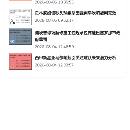
2026-08-05 10:35:53
贝林厄姆读秒头球绝杀因裁判早吹哨被判无效
2026-08-05 09:52:17
诺坎普球场翻修施工违规承包商遭巴塞罗那市政
府重罚
2026-08-04 12:48:59
西甲新星亚马尔崛起引关注球队未来潜力分析
2026-08-04 12:03:57