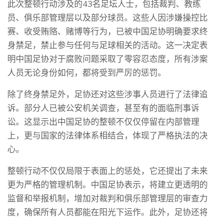
此次整顿行动涉及的43名足坛人士，包括裁判、教练
员、俱乐部管理层以及部分球员。这些人因涉嫌操控比
赛、收受贿赂、赌博等行为，已被中国足协明确要求终
身禁足，禁止参与任何与足球相关的活动。这一决定表
明中国足协对于腐败问题采取了零容忍态度，所有涉案
人员无论身份如何，都将受到严厉的惩罚。
除了终身禁足外，足协还对这些涉事人员进行了法律追
诉。部分人已被公安机关调查，甚至有的面临刑事诉
讼。这显示出中国足协的整顿不仅仅停留在内部管理
上，更与国家的法律体系相结合，体现了严格执法的决
心。
整顿行动不仅仅局限于表面上的惩处，它还提出了未来
更为严格的管理机制。中国足协表示，将建立更透明的
监督和举报机制，增加对裁判和俱乐部管理层的审查力
度，确保所有人员都能在阳光下运作。此外，足协还将