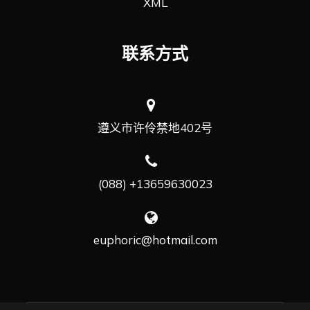
XML
联系方式
遵义市许伶禁地402号
(088) +13659630023
euphoric@hotmail.com