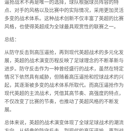
逼抢战术不再是唯一的选择，球队根据球员阵容的特
点、对手的风格以及比赛中的实际情况，采用更加灵活
多变的战术体系。这种战术创新不仅丰富了英超的比赛
风格，也使得英超成为全球最具观赏性的联赛之一。
总结：
从防守反击到高压逼抢，再到现代英超战术的多元化发
展，英超的战术演变历程反映了足球理念的不断革新与
进步。防守反击作为一种曾经盛行的战术，虽然在特定
情况下依然具有威胁，但随着高压逼抢和控球战术的兴
起，其逐渐被多变的战术体系所取代。而高压逼抢作为
现代英超的主流战术，凭借其高节奏、高强度的特点，
不仅改变了比赛的节奏，也推动了英超风格的不断发
展。
总体来说，英超的战术演变体现了全球足球战术的潮流
方向。从经典的防守反击，到现代的高压逼抢，再到战