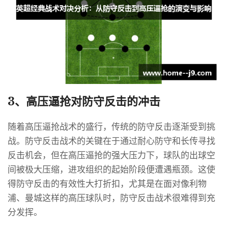
3、高压逼抢对防守反击的冲击
随着高压逼抢战术的盛行，传统的防守反击逐渐受到挑
战。防守反击战术的关键在于通过耐心防守和长传寻找
反击机会，但在高压逼抢的强大压力下，球队的出球空
间被极大压缩，进攻组织的起始阶段便遭遇瓶颈。这使
得防守反击的有效性大打折扣，尤其是在面对像利物
浦、曼城这样的高压球队时，防守反击战术很难得到充
分发挥。