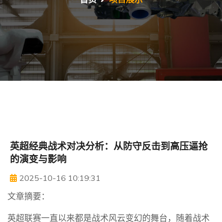
英超经典战术对决分析：从防守反击到高压逼抢
的演变与影响
2025-10-16 10:19:31
文章摘要：
英超联赛一直以来都是战术风云变幻的舞台，随着战术