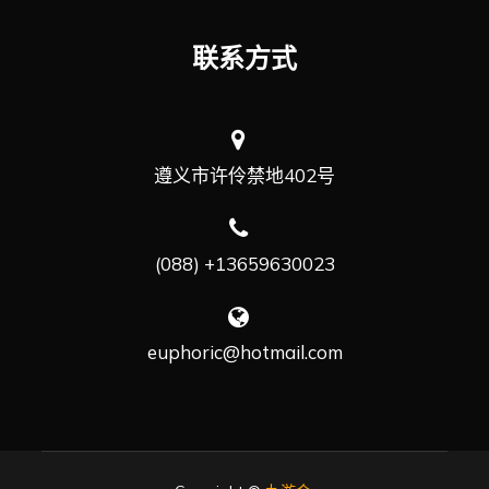
联系方式
遵义市许伶禁地402号
(088) +13659630023
euphoric@hotmail.com