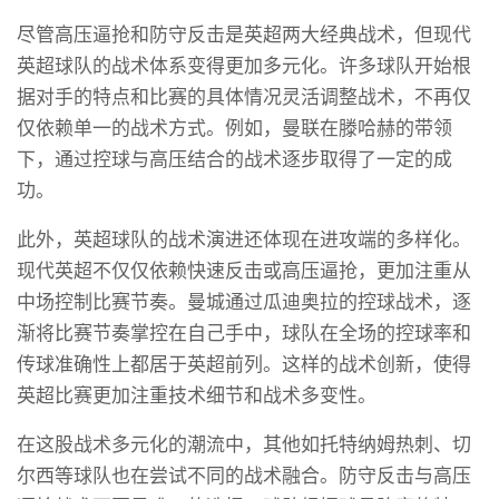
尽管高压逼抢和防守反击是英超两大经典战术，但现代
英超球队的战术体系变得更加多元化。许多球队开始根
据对手的特点和比赛的具体情况灵活调整战术，不再仅
仅依赖单一的战术方式。例如，曼联在滕哈赫的带领
下，通过控球与高压结合的战术逐步取得了一定的成
功。
此外，英超球队的战术演进还体现在进攻端的多样化。
现代英超不仅仅依赖快速反击或高压逼抢，更加注重从
中场控制比赛节奏。曼城通过瓜迪奥拉的控球战术，逐
渐将比赛节奏掌控在自己手中，球队在全场的控球率和
传球准确性上都居于英超前列。这样的战术创新，使得
英超比赛更加注重技术细节和战术多变性。
在这股战术多元化的潮流中，其他如托特纳姆热刺、切
尔西等球队也在尝试不同的战术融合。防守反击与高压