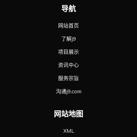
导航
网站首页
了解j9
项目展示
资讯中心
服务宗旨
沟通j9.com
网站地图
XML