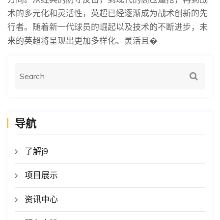
术的多元化和灵活性，英超已经逐渐成为战术创新的先
行者。随着新一代球员的崛起以及技术的不断进步，未
来的英超将呈现出更加多样化、灵活且�
导航
了解j9
项目展示
资讯中心