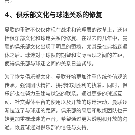
高。
4、俱乐部文化与球迷关系的修复
曼联的重建不仅仅体现在战术和管理层的改革上，还包
括俱乐部文化和球迷关系的修复。在过去的几年中，曼
联的俱乐部文化出现了明显的裂痕，尤其是在弗格森退
休之后。球迷对于球队的期望和实际表现之间的差距，
使得俱乐部与球迷之间的关系日益紧张。
为了恢复俱乐部文化，曼联开始更加注重传统价值观的
传承，强调团队精神、拼搏和对胜利的执着。同时，俱
乐部也在努力重建与球迷的联系。通过更多的球迷互
动、社交媒体平台的使用以及开放的球迷活动，曼联逐
渐拉近了与球迷的距离。俱乐部的高层和教练团队也开
始更加重视球迷的声音，希望通过更为透明和开放的沟
通，恢复球迷对俱乐部的信任与支持。