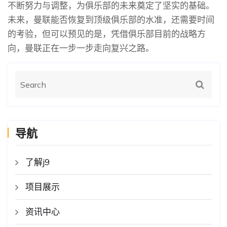
不断努力与调整，为俱乐部的未来奠定了坚实的基础。
未来，曼联能否恢复到顶级俱乐部的水准，还需要时间
的考验，但可以预见的是，凭借俱乐部目前的战略方
向，曼联正在一步一步走向复兴之路。
导航
了解j9
项目展示
资讯中心