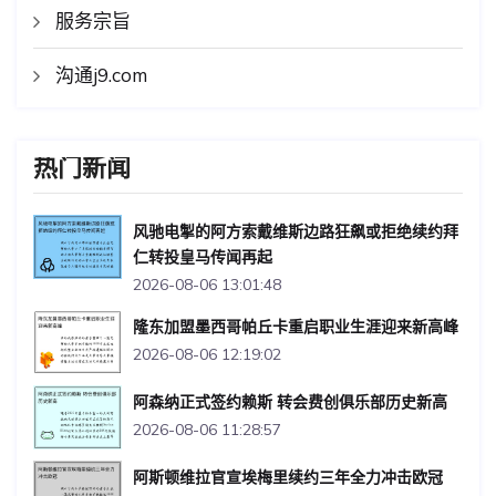
服务宗旨
沟通j9.com
热门新闻
风驰电掣的阿方索戴维斯边路狂飙或拒绝续约拜
仁转投皇马传闻再起
2026-08-06 13:01:48
隆东加盟墨西哥帕丘卡重启职业生涯迎来新高峰
2026-08-06 12:19:02
阿森纳正式签约赖斯 转会费创俱乐部历史新高
2026-08-06 11:28:57
阿斯顿维拉官宣埃梅里续约三年全力冲击欧冠