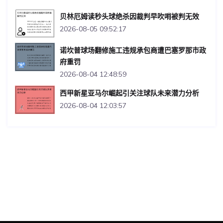
贝林厄姆读秒头球绝杀因裁判早吹哨被判无效
2026-08-05 09:52:17
诺坎普球场翻修施工违规承包商遭巴塞罗那市政
府重罚
2026-08-04 12:48:59
西甲新星亚马尔崛起引关注球队未来潜力分析
2026-08-04 12:03:57