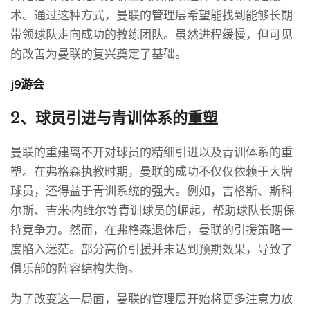
术。通过这种方式，曼联的管理层希望能找到能够长期
带领球队走向成功的教练团队。虽然进程缓慢，但可见
的改善为曼联的复兴奠定了基础。
j9游会
2、球员引进与青训体系的重塑
曼联的重建离不开对球员的精细引进以及青训体系的重
塑。在弗格森执教时期，曼联的成功不仅仅依赖于大牌
球员，还得益于青训系统的强大。例如，吉格斯、斯科
尔斯、吉米·内维尔等青训球员的崛起，帮助球队长期保
持竞争力。然而，在弗格森退休后，曼联的引援策略一
度陷入迷茫。部分高价引援并未达到预期效果，导致了
俱乐部的阵容结构失衡。
为了改变这一局面，曼联的管理层开始将更多注意力放