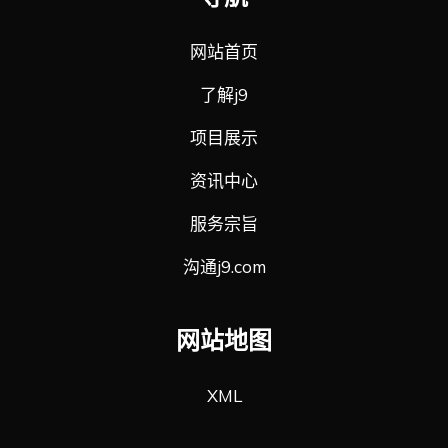
网站首页
了解j9
项目展示
资讯中心
服务宗旨
沟通j9.com
网站地图
XML