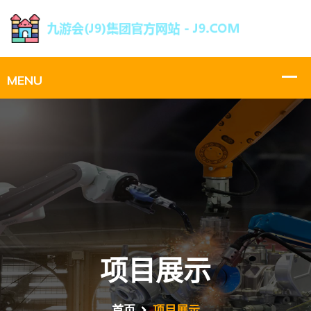
项目展示
首页
项目展示