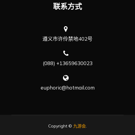
联系方式
遵义市许伶禁地402号
(088) +13659630023
euphoric@hotmail.com
Copyright ©
九游会
.