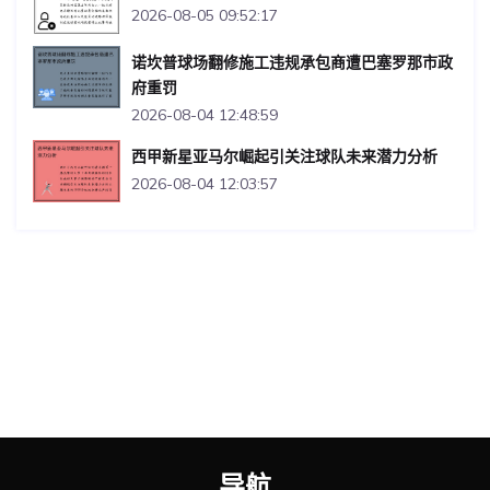
2026-08-05 09:52:17
诺坎普球场翻修施工违规承包商遭巴塞罗那市政
府重罚
2026-08-04 12:48:59
西甲新星亚马尔崛起引关注球队未来潜力分析
2026-08-04 12:03:57
导航