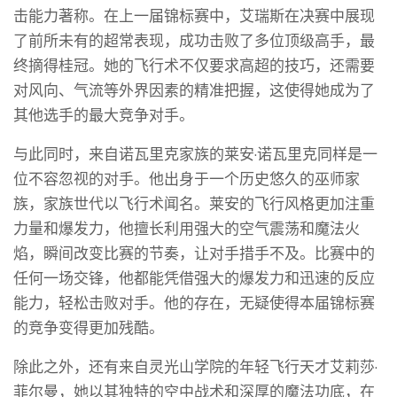
击能力著称。在上一届锦标赛中，艾瑞斯在决赛中展现
了前所未有的超常表现，成功击败了多位顶级高手，最
终摘得桂冠。她的飞行术不仅要求高超的技巧，还需要
对风向、气流等外界因素的精准把握，这使得她成为了
其他选手的最大竞争对手。
与此同时，来自诺瓦里克家族的莱安·诺瓦里克同样是一
位不容忽视的对手。他出身于一个历史悠久的巫师家
族，家族世代以飞行术闻名。莱安的飞行风格更加注重
力量和爆发力，他擅长利用强大的空气震荡和魔法火
焰，瞬间改变比赛的节奏，让对手措手不及。比赛中的
任何一场交锋，他都能凭借强大的爆发力和迅速的反应
能力，轻松击败对手。他的存在，无疑使得本届锦标赛
的竞争变得更加残酷。
除此之外，还有来自灵光山学院的年轻飞行天才艾莉莎·
菲尔曼，她以其独特的空中战术和深厚的魔法功底，在