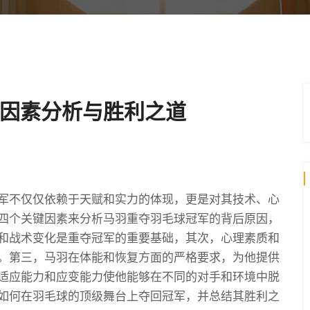
因素分析与胜利之道
军不仅仅依赖于天赋和实力的体现，更是对其技术、心
四个关键因素来分析马羽重夺羽毛球冠军的背后原因，
和战术变化是重夺冠军的重要基础，其次，心理素质和
。第三，马羽在体能和恢复方面的严格要求，为他提供
适应能力和应变能力使他能够在不同的对手和环境中脱
如何在羽毛球的顶级舞台上夺回冠军，并总结其胜利之