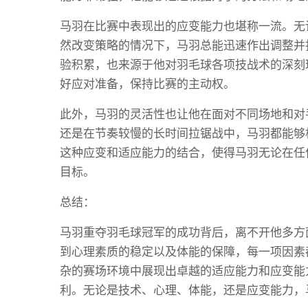
马羽在比赛中表现出的应变能力也堪称一流。无
然改变策略的情况下，马羽总能迅速作出调整并
验积累，也来源于他对羽毛球各项技战术的深刻
好应对准备，保持比赛的主动权。
此外，马羽的灵活性也让他在面对不同场地和对
还是在节奏较慢的长时间拉锯战中，马羽都能够
这种应变和适应能力的结合，使得马羽无论在任
目标。
总结：
马羽重夺羽毛球冠军的成功背后，离不开他多方
到心理素质的稳定以及体能的保障，每一项因素
杂的赛场环境中展现出卓越的适应能力和应变能
利。无论是技术、心理、体能，还是应变能力，