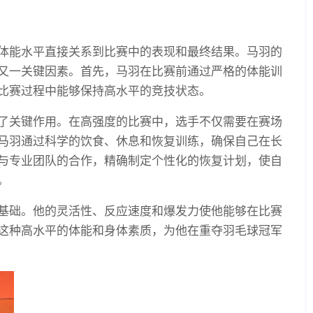
体能水平直接关系到比赛中的表现和最终结果。马羽的
又一关键因素。首先，马羽在比赛前通过严格的体能训
比赛过程中能够保持高水平的竞技状态。
了关键作用。在高强度的比赛中，选手不仅需要在赛场
马羽通过科学的饮食、休息和恢复训练，确保自己在长
与专业团队的合作，精确制定个性化的恢复计划，使自
。
基础。他的灵活性、反应速度和爆发力使他能够在比赛
这种高水平的体能和身体素质，为他在重夺羽毛球冠军