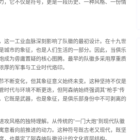
力，它不仅是符号，更是一段历史、一种风格、一份情
，这一工业血脉深刻影响了队徽的最初设计。在十九世
是城市的象征，也是人们生活的一部分。因此，当俱乐
炮成为毋庸置疑的核心图腾。最早的队徽多采用厚重质
浓厚的军事与工业时代烙印。
节不断变化，但其象征意义始终未变。这种坚持不仅是
管时代与环境不断更迭，但阿森纳始终强调其“枪手”传
。它既是武器，也是象征，是俱乐部身份中不可剥离的
进攻风格的独特理解。从传统的“一门大炮”到现代队徽
寓意着向前推进的动力。这种符号既古老又现代，既坚
度，也奠定了阿森纳队徽设计的文化底层结构。