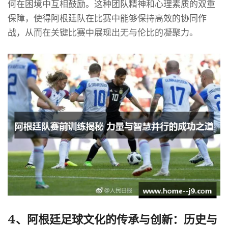
何在困境中互相鼓励。这种团队精神和心理素质的双重
保障，使得阿根廷队在比赛中能够保持高效的协同作
战，从而在关键比赛中展现出无与伦比的凝聚力。
4、阿根廷足球文化的传承与创新：历史与