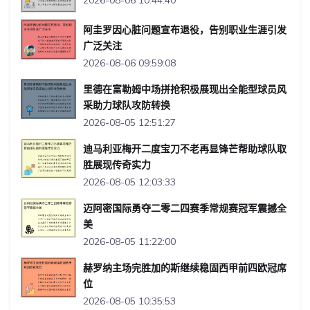
阿圭罗因心脏问题宣布退役，告别职业生涯引发
广泛关注
2026-08-06 09:59:08
里德在富勒姆中场拼抢积极展现出全能型球员风
采助力球队攻防转换
2026-08-05 12:51:27
迪马利亚梅开二度宝刀不老再显锋芒帮助球队取
胜展现传奇实力
2026-08-05 12:03:33
迈阿密国际勇夺二零二四赛季常规赛冠军震撼全
美
2026-08-05 11:22:00
赫罗纳主场完胜加的斯继续稳固西甲前四欧冠席
位
2026-08-05 10:35:53