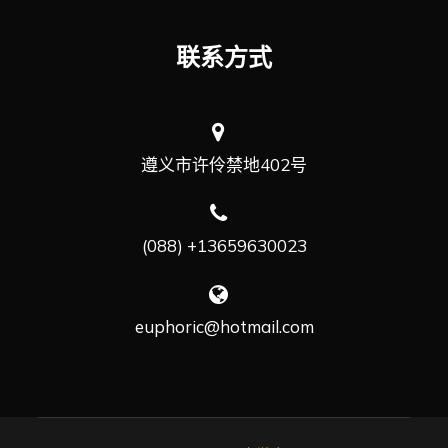
联系方式
遵义市许伶禁地402号
(088) +13659630023
euphoric@hotmail.com