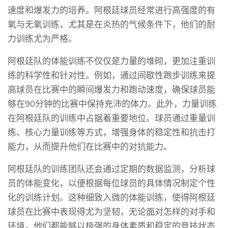
速度和爆发力的培养。阿根廷球员经常进行高强度的有
氧与无氧训练，尤其是在炎热的气候条件下，他们的耐
力训练尤为严格。
阿根廷队的体能训练不仅仅是力量的堆砌，更加注重训
练的科学性和针对性。例如，通过间歇性跑步训练来提
高球员在比赛中的瞬间爆发力和跑动速度，确保球员能
够在90分钟的比赛中保持充沛的体力。此外，力量训练
在阿根廷队的训练中占据着重要地位。球员通过重量训
练、核心力量训练等方式，增强身体的稳定性和抗击打
能力，从而提升他们在比赛中的对抗能力。
阿根廷队的训练团队还会通过定期的数据监测，分析球
员的体能变化，以便根据每位球员的具体情况制定个性
化的训练计划。这种细致入微的体能训练，使得阿根廷
球员在比赛中表现得尤为坚韧，无论面对怎样的对手和
环境，他们都能够以极强的身体素质和稳定的竞技状态