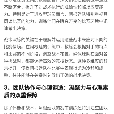
不断磨合，提升了对战术执行的准确性和临场应变能
力。特别是对于进攻型球员而言，阿根廷队特别重视其
阅读比赛的能力，训练他们在瞬息万变的比赛环境中迅
速做出决策。
战术演练的关键在于理解并运用这些战术来应对不同的
比赛情境。在阿根廷的训练中，教练会根据对手的特点
和比赛的不同阶段，调整战术布置，确保球队在面对各
种挑战时，都能保持高效的竞技状态。这种多维度的智
慧提升，使得阿根廷队在比赛中表现得尤为冷静和成
熟，往往能够在关键时刻做出正确的战术决策。
3、团队协作与心理调适：凝聚力与心理素
质的双重保障
除了体能和战术，阿根廷队的赛前训练还特别注重团队