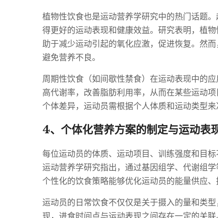
植物性饮食也是运动营养学研究中的热门话题。
得更好的运动表现和健康效益。研究表明，植物
助于减少运动引起的氧化应激，促进恢复。然而
避免营养不良。
周期性饮食（如间歇性禁食）在运动表现中的应
高代谢率，改善脂肪利用率，从而在某些运动项
个体差异，运动员需根据个人体质和运动类型来
4、个体化营养方案的制定与运动表
每位运动员的体质、运动项目、训练强度和目标
运动营养学研究指出，通过基因组学、代谢组学
个性化的饮食策略能够优化运动员的能量供应、
运动员的日常饮食不仅仅是关于摄入的量和类型
现，进食时间点与运动表现之间存在一定的关联