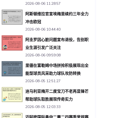
2026-08-06 11:28:57
阿斯顿维拉官宣埃梅里续约三年全力
冲击欧冠
2026-08-06 10:44:40
阿圭罗因心脏问题宣布退役，告别职
业生涯引发广泛关注
2026-08-06 09:59:08
里德在富勒姆中场拼抢积极展现出全
能型球员风采助力球队攻防转换
2026-08-05 12:51:27
迪马利亚梅开二度宝刀不老再显锋芒
帮助球队取胜展现传奇实力
2026-08-05 12:03:33
迈阿密国际勇夺二零二四赛季常规赛