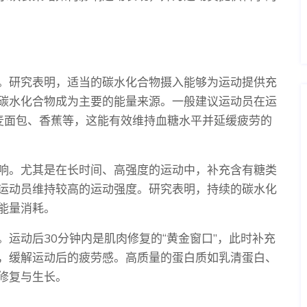
。研究表明，适当的碳水化合物摄入能够为运动提供充
碳水化合物成为主要的能量来源。一般建议运动员在运
全麦面包、香蕉等，这能有效维持血糖水平并延缓疲劳的
响。尤其是在长时间、高强度的运动中，补充含有糖类
运动员维持较高的运动强度。研究表明，持续的碳水化
能量消耗。
运动后30分钟内是肌肉修复的“黄金窗口”，此时补充
，缓解运动后的疲劳感。高质量的蛋白质如乳清蛋白、
修复与生长。