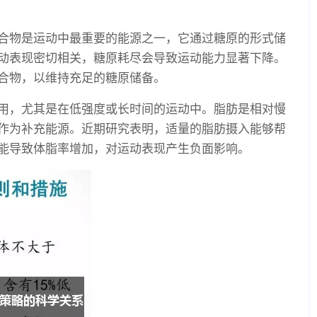
合物是运动中最重要的能源之一，它通过糖原的形式储
动表现密切相关，糖原耗尽会导致运动能力显著下降。
合物，以维持充足的糖原储备。
用，尤其是在低强度或长时间的运动中。脂肪是相对慢
作为补充能源。近期研究表明，适量的脂肪摄入能够帮
能导致体脂率增加，对运动表现产生负面影响。