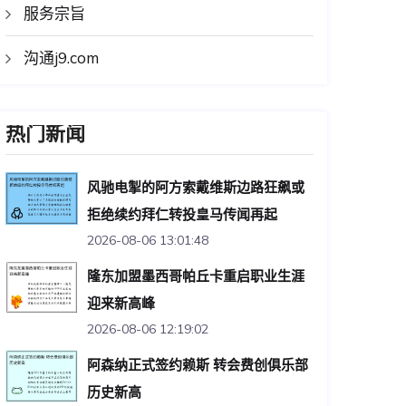
服务宗旨
沟通j9.com
热门新闻
风驰电掣的阿方索戴维斯边路狂飙或
拒绝续约拜仁转投皇马传闻再起
2026-08-06 13:01:48
隆东加盟墨西哥帕丘卡重启职业生涯
迎来新高峰
2026-08-06 12:19:02
阿森纳正式签约赖斯 转会费创俱乐部
历史新高