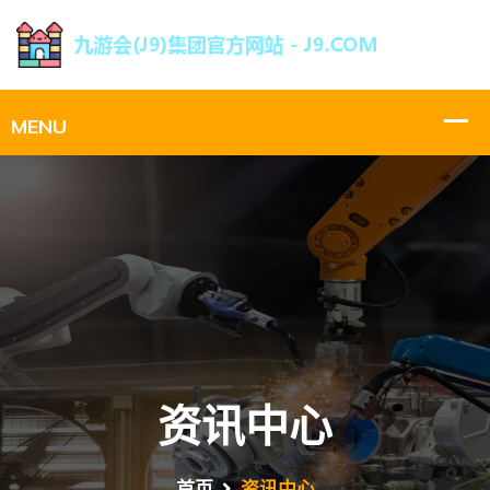
资讯中心
首页
资讯中心