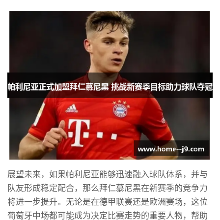
展望未来，如果帕利尼亚能够迅速融入球队体系，并与
队友形成稳定配合，那么拜仁慕尼黑在新赛季的竞争力
将进一步提升。无论是在德甲联赛还是欧洲赛场，这位
葡萄牙中场都可能成为决定比赛走势的重要人物，帮助