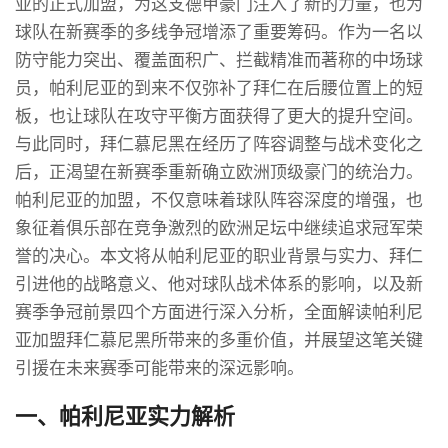
亚的正式加盟，为这支德甲豪门注入了新的力量，也为
球队在新赛季的多线争冠增添了重要筹码。作为一名以
防守能力突出、覆盖面积广、拦截精准而著称的中场球
员，帕利尼亚的到来不仅弥补了拜仁在后腰位置上的短
板，也让球队在攻守平衡方面获得了更大的提升空间。
与此同时，拜仁慕尼黑在经历了阵容调整与战术变化之
后，正渴望在新赛季重新确立欧洲顶级豪门的统治力。
帕利尼亚的加盟，不仅意味着球队阵容深度的增强，也
象征着俱乐部在竞争激烈的欧洲足坛中继续追求冠军荣
誉的决心。本文将从帕利尼亚的职业背景与实力、拜仁
引进他的战略意义、他对球队战术体系的影响，以及新
赛季争冠前景四个方面进行深入分析，全面解读帕利尼
亚加盟拜仁慕尼黑所带来的多重价值，并展望这笔关键
引援在未来赛季可能带来的深远影响。
一、帕利尼亚实力解析