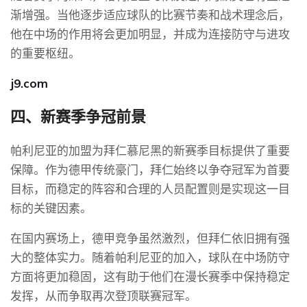
渐增强。当他逐步适应球队的比赛节奏和战术理念后，
他在中场的作用将会更加明显，并成为连接防守与进攻
的重要枢纽。
j9.com
四、新赛季争冠前景
帕利尼亚的加盟为拜仁慕尼黑的新赛季目标提供了重要
保障。作为德甲传统豪门，拜仁始终以争夺冠军为首要
目标，而稳定的阵容和合理的人员配置则是实现这一目
标的关键因素。
在国内赛场上，德甲竞争虽然激烈，但拜仁依旧拥有强
大的整体实力。随着帕利尼亚的加入，球队在中场防守
方面将更加稳固，这有助于他们在漫长赛季中保持稳定
发挥，从而争取再次登顶联赛冠军。