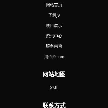
网站首页
了解j9
项目展示
资讯中心
服务宗旨
沟通j9.com
网站地图
XML
联系方式