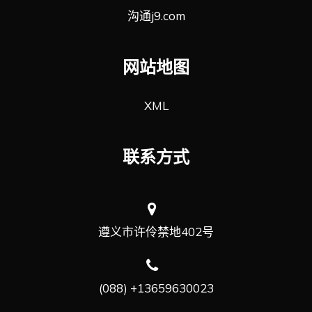
沟通j9.com
网站地图
XML
联系方式
遵义市许伶禁地402号
(088) +13659630023