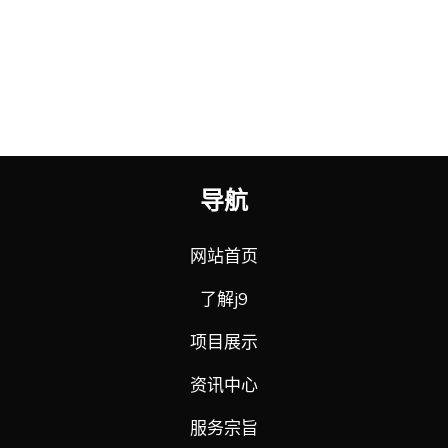
导航
网站首页
了解j9
项目展示
资讯中心
服务宗旨