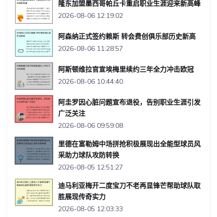
隆东加盟墨西哥帕丘卡重启职业生涯迎来新高峰
2026-08-06 12:19:02
阿森纳正式签约赖斯 转会费创俱乐部历史新高
2026-08-06 11:28:57
阿斯顿维拉官宣埃梅里续约三年全力冲击欧冠
2026-08-06 10:44:40
阿圭罗因心脏问题宣布退役，告别职业生涯引发
广泛关注
2026-08-06 09:59:08
里德在富勒姆中场拼抢积极展现出全能型球员风
采助力球队攻防转换
2026-08-05 12:51:27
迪马利亚梅开二度宝刀不老再显锋芒帮助球队取
胜展现传奇实力
2026-08-05 12:03:33