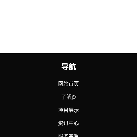
导航
网站首页
了解j9
项目展示
资讯中心
服务宗旨