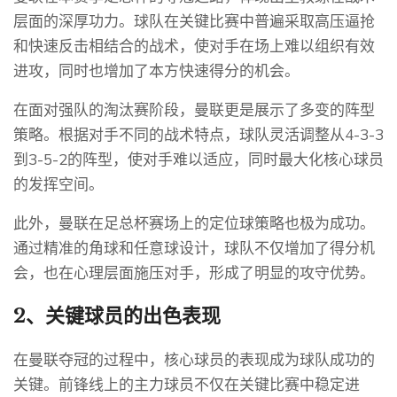
层面的深厚功力。球队在关键比赛中普遍采取高压逼抢
和快速反击相结合的战术，使对手在场上难以组织有效
进攻，同时也增加了本方快速得分的机会。
在面对强队的淘汰赛阶段，曼联更是展示了多变的阵型
策略。根据对手不同的战术特点，球队灵活调整从4-3-3
到3-5-2的阵型，使对手难以适应，同时最大化核心球员
的发挥空间。
此外，曼联在足总杯赛场上的定位球策略也极为成功。
通过精准的角球和任意球设计，球队不仅增加了得分机
会，也在心理层面施压对手，形成了明显的攻守优势。
2、关键球员的出色表现
在曼联夺冠的过程中，核心球员的表现成为球队成功的
关键。前锋线上的主力球员不仅在关键比赛中稳定进