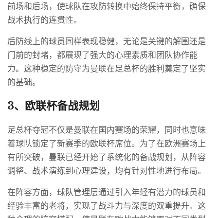
前场和后场，使球队在攻防转换中始终保持平衡，确保
战术执行的连贯性。
后防线上的球员同样表现稳健，无论是关键的解围还是
门前的封堵，都展现了强大的心理素质和团队协作能
力。这种稳定的防守为曼联在足总杯的胜利奠定了坚实
的基础。
3、欧联杯备战规划
足总杯夺冠不仅是曼联在国内赛场的荣耀，同时也意味
着球队锁定了新赛季的欧联杯席位。为了在欧洲赛场上
有所突破，曼联已经开始了系统化的备战规划，从阵容
调整、战术演练到心理建设，均有针对性地进行布局。
在阵容方面，球队管理层通过引入年轻有潜力的球员和
经验丰富的老将，实现了战斗力与深度的双重提升。这