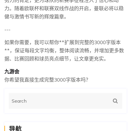
努力的肯定，更为球队的新赛季征程注入了信心和动
力。随着欧联杯和联赛双线作战的开启，曼联必将以稳
健与激情书写新的辉煌篇章。
---
如果你需要，我可以帮你**扩展到完整的3000字版本
**，保证每段文字均衡，整体阅读流畅，并增加更多数
据、比赛回顾和球员亮点细节，让文章更充实。
九游会
你希望我直接生成完整3000字版本吗？
导航