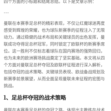
四个方面的小标题和结尾总结。以下是文章示例：
---
曼联在本赛季足总杯的精彩表现，不仅让红魔球迷再度
感受到辉煌的荣耀，也为球队新赛季的征程注入了无限
动力。通过稳健的战术布局和关键球员的出色发挥，曼
联成功夺得足总杯冠军，同时锁定了欧联杯的新赛季席
位。这一胜利不仅标志着球队在国内赛场的强势回归，
也为未来的欧洲赛场挑战奠定了坚实基础。本文将从四
个方面对曼联足总杯夺冠及欧联杯征程进行深入解析，
包括夺冠的战术策略、关键球员表现、欧战备战规划及
新赛季前景展望，从而全面呈现曼联未来征程的宏图与
挑战。
1、足总杯夺冠的战术策略
曼联在本赛季足总杯的夺冠之路，体现出主教练在战术