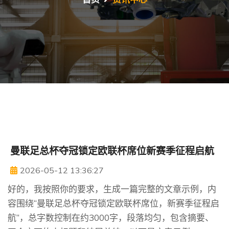
曼联足总杯夺冠锁定欧联杯席位新赛季征程启航
2026-05-12 13:36:27
好的，我按照你的要求，生成一篇完整的文章示例，内
容围绕“曼联足总杯夺冠锁定欧联杯席位，新赛季征程启
航”，总字数控制在约3000字，段落均匀，包含摘要、