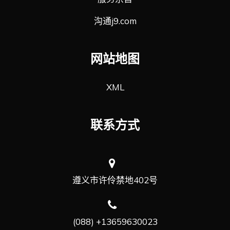
沟通j9.com
网站地图
XML
联系方式
遵义市许伶禁地402号
(088) +13659630023