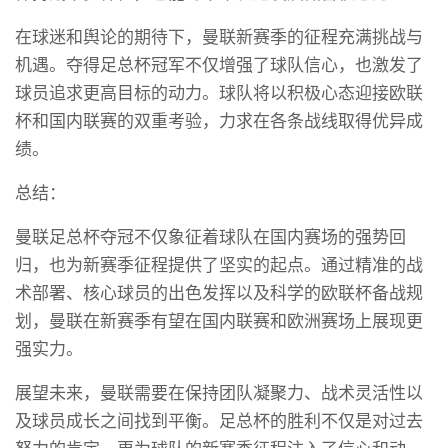
在球迷和舆论的期待下，曼联新赛季的征程充满挑战与
机遇。夺得足总杯冠军不仅增强了球队信心，也激发了
球员追求更高目标的动力。球队将以积极心态迎接欧联
杯和国内联赛的双重考验，力求在各条战线取得优异成
绩。
总结：
曼联足总杯夺冠不仅象征着球队在国内赛场的强势回
归，也为新赛季征程提供了坚实的起点。通过精准的战
术部署、核心球员的出色发挥以及科学的欧联杯备战规
划，曼联在新赛季有望在国内联赛和欧洲赛场上展现更
强实力。
展望未来，曼联需要在保持团队凝聚力、战术灵活性以
及球员成长之间找到平衡。足总杯的胜利不仅是对过去