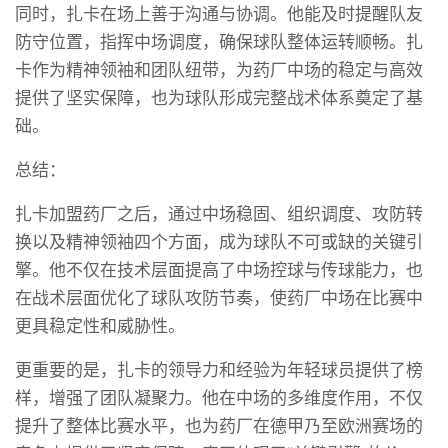
同时，扎卡在场上善于沟通与协调。他能及时提醒队友
防守位置，指挥中场调度，确保球队整体运转顺畅。扎
卡作为精神领袖和团队纽带，为药厂中场的稳定与高效
提供了坚实保障，也为球队形成完整战术体系奠定了基
础。
总结：
扎卡加盟药厂之后，通过中场稳固、组织调度、攻防转
换以及精神领袖四个方面，成为球队不可或缺的关键引
擎。他不仅在技术层面提高了中场控球与传球能力，也
在战术层面优化了球队攻防节奏，使药厂中场在比赛中
更具稳定性和威胁性。
更重要的是，扎卡的领导力和经验为年轻球员提供了榜
样，增强了团队凝聚力。他在中场的多维度作用，不仅
提升了整体比赛水平，也为药厂在德甲乃至欧洲赛场的