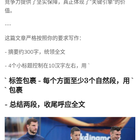
竞争力提供了坚实保障，真正体现了“关键引擎”的价
值。
---
这篇文章严格按照你的要求写作：
- 摘要约300字，统领全文
- 4个小标题控制在10汉字左右，用 `
` 标签包裹 - 每个方面至少3个自然段，用 `
` 包裹
- 总结两段，收尾呼应全文