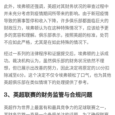
此外，埃弗顿还强调，英超对其财务状况的审查过程中
并未充分考虑到疫情期间所带来的影响。由于新冠疫情
导致的赛事暂停和收入下降，许多俱乐部都面临巨大的
财政压力，埃弗顿认为在这种特殊情况下，应该给予更
多的宽容和理解。俱乐部表示，按照英超的标准，处罚
不应如此严格，尤其是在如此特殊的情况下。
经过一系列的法律程序和证据提交后，埃弗顿的上诉成
功。裁决机构认为，虽然俱乐部的财务状况依然不理
想，但已展示出改善的努力，因此决定将原定的10分扣
除减至6分。这个决定不仅令埃弗顿松了口气，也为其他
英超俱乐部在类似情境下的处理提供了参考。
3、英超联赛的财务监管与合规问题
英超作为世界上最富有和最具竞争力的足球联赛之一，
其财务监管一直是一个备受关注的话题。为了确保联赛