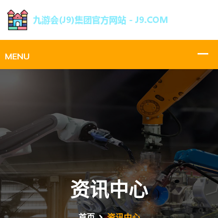
资讯中心
首页
资讯中心