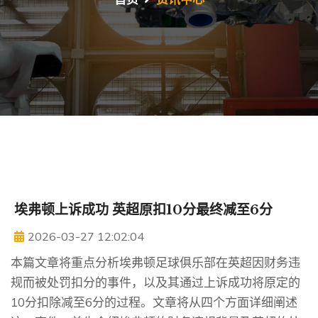
埃弗顿上诉成功 英超原扣10分最终减至6分
2026-03-27 12:02:04
本篇文章将重点分析埃弗顿足球俱乐部在英超因财务违
规而被处罚扣分的事件，以及其通过上诉成功将原定的
10分扣除减至6分的过程。文章将从四个方面详细阐述