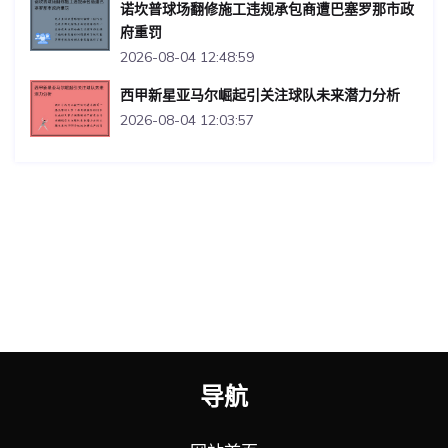
诺坎普球场翻修施工违规承包商遭巴塞罗那市政
府重罚
2026-08-04 12:48:59
西甲新星亚马尔崛起引关注球队未来潜力分析
2026-08-04 12:03:57
导航