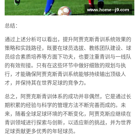
总结：
通过上述分析可以看出，提升阿贾克斯青训系统效果的
策略和实践路径，既要在球员选拔、教练团队建设、球
员综合素质培养等方面下功夫，也要注重青训与一线队
的有效衔接。只有在这些环节中做好细致的规划与执
行，才能确保阿贾克斯青训系统能够持续输出顶级人
才，并保持其在世界足球的竞争力。
总之，阿贾克斯青训体系的成功并非偶然，它是通过长
期积累的经验与科学的管理方法不断完善而成的。未
来，随着全球足球环境的不断变化，阿贾克斯应继续在
青训领域进行探索与创新，以适应新的挑战，并为世界
足球贡献更多优秀的年轻球员。