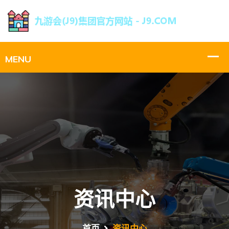
资讯中心
首页
资讯中心