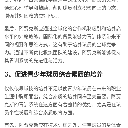
通过心理辅导和鼓励，帮助球员树立积极向上的心态，
增强其对困难的应对能力。
最后，阿贾克斯应通过全球化的合作机制吸引和培养高
水平的外籍教练。国际化的背景能够为青训体系带来不
同的视野和思维方式，这有助于培养球员的全球竞争
力。通过不断优化教练团队的建设，阿贾克斯能够保持
其青训系统的先进性与活力。
3、促进青少年球员综合素质的培养
仅仅依靠球技的培养不足以使青少年球员在未来的职业
生涯中脱颖而出，综合素质的培养同样至关重要。阿贾
克斯的青训系统在这方面有着独特的优势，尤其是在球
员个性发展和综合素质教育方面。
首先，阿贾克斯应在技术训练之外，注重球员的身体素